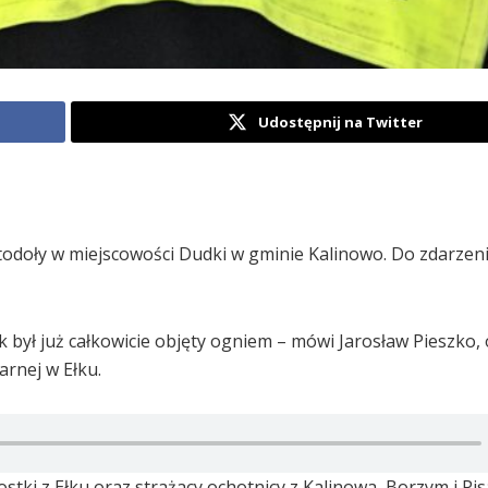
Udostępnij na Twitter
odoły w miejscowości Dudki w gminie Kalinowo. Do zdarzeni
k był już całkowicie objęty ogniem – mówi Jarosław Pieszko, 
rnej w Ełku.
ostki z Ełku oraz strażacy ochotnicy z Kalinowa, Borzym i Pis