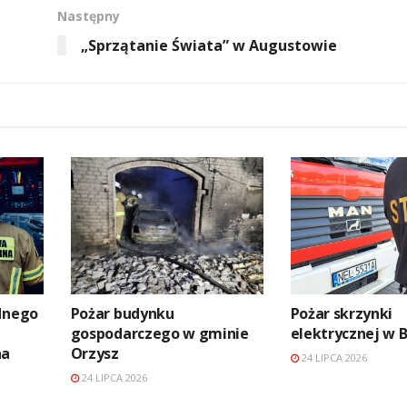
Następny
„Sprzątanie Świata” w Augustowie
ednego
Pożar budynku
Pożar skrzynki
gospodarczego w gminie
elektrycznej w 
na
Orzysz
24 LIPCA 2026
24 LIPCA 2026