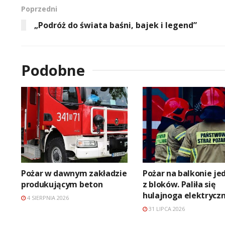
Poprzedni
„Podróż do świata baśni, bajek i legend”
Podobne
Pożar w dawnym zakładzie
Pożar na balkonie j
produkującym beton
z bloków. Paliła się
hulajnoga elektrycz
4 SIERPNIA 2026
31 LIPCA 2026