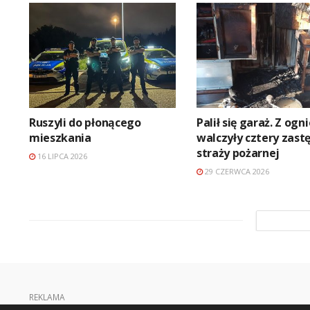
Ruszyli do płonącego
Palił się garaż. Z og
mieszkania
walczyły cztery zast
straży pożarnej
16 LIPCA 2026
29 CZERWCA 2026
REKLAMA