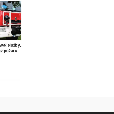
wał służby,
cz pożaru