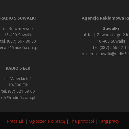
RADIO 5 SUWAŁKI
Agencja Reklamowa Ra
ul. Bulwarowa 5
Suwałki
16-400 Suwałki
ul. Ks J. Zawadzkiego 2 lo
tel. (087) 567 80 00
16-400 Suwałki
erwis@radio5.com.pl
tel. (087) 566 62 10
reklama.suwalki@radio5.
RADIO 5 EŁK
ul. Małeckich 2
19-300 Ełk
tel. (87) 621 59 00
elk@radio5.com.pl
Praca Ełk
|
Ogłoszenie o pracę
|
The protocol
|
Targi pracy
|