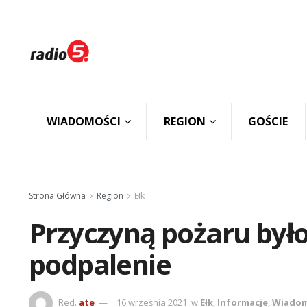
WIADOMOŚCI
REGION
GOŚCIE
Strona Główna
Region
Ełk
Przyczyną pożaru by
podpalenie
Red.
ate
16 września 2021
w
Ełk
,
Informacje
,
Wiadom