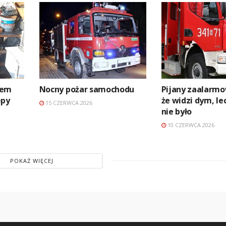
niem
Nocny pożar samochodu
Pijany zaalarmo
ępy
że widzi dym, le
15 CZERWCA 2026
nie było
10 CZERWCA 2026
POKAŻ WIĘCEJ