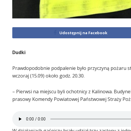
Udostępnij na Facebook
Dudki
Prawdopodobnie podpalenie było przyczyną pożaru st
wczoraj (15.09) około godz. 20.30.
– Pierwsi na miejscu byli ochotnicy z Kalinowa. Budyne
prasowy Komendy Powiatowej Państwowej Straży Poża
W działaniach gaśniczy brały udział trzy zastępy z jedn