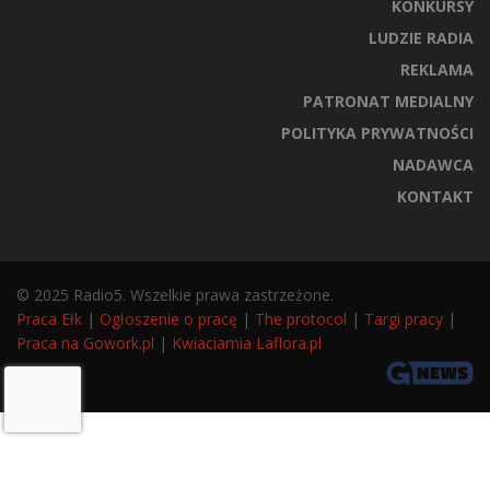
KONKURSY
LUDZIE RADIA
REKLAMA
PATRONAT MEDIALNY
POLITYKA PRYWATNOŚCI
NADAWCA
KONTAKT
© 2025 Radio5. Wszelkie prawa zastrzeżone.
Praca Ełk
|
Ogłoszenie o pracę
|
The protocol
|
Targi pracy
|
Praca na Gowork.pl
|
Kwiaciarnia Laflora.pl