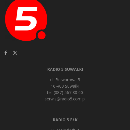
RADIO 5 SUWAŁKI
ul. Bulwarowa 5
16-400 Suwałki
tel. (087) 567 80 00
serwis@radio5.com.pl
RADIO 5 EŁK