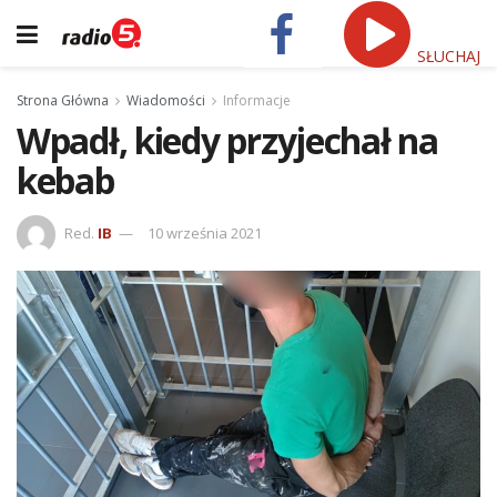
SŁUCHAJ
Strona Główna
Wiadomości
Informacje
Wpadł, kiedy przyjechał na
kebab
Red.
IB
10 września 2021