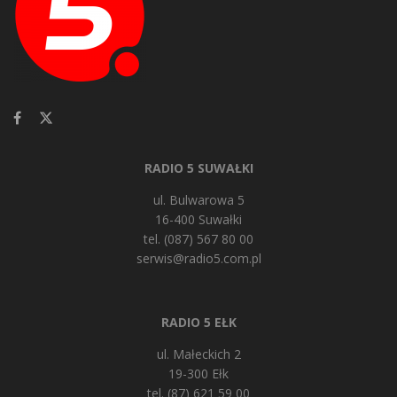
RADIO 5 SUWAŁKI
ul. Bulwarowa 5
16-400 Suwałki
tel. (087) 567 80 00
serwis@radio5.com.pl
RADIO 5 EŁK
ul. Małeckich 2
19-300 Ełk
tel. (87) 621 59 00