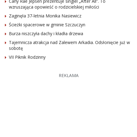
Carly Rae Jepsen prezentuje singiel „After All”. To
wzruszająca opowieść o rodzicielskiej miłości
Zaginęła 37-letnia Monika Nasiewicz
Ścieżki spacerowe w gminie Szczuczyn
Burza niszczyła dachy i kładła drzewa
Tajemnicza atrakcja nad Zalewem Arkadia. Odsłonięcie już w
sobotę
VII Piknik Rodzinny
REKLAMA