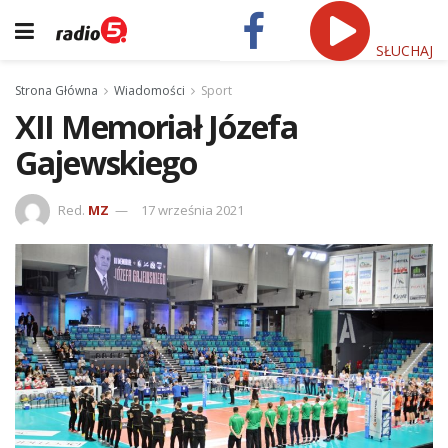
SŁUCHAJ
Strona Główna
Wiadomości
Sport
XII Memoriał Józefa
Gajewskiego
Red.
MZ
17 września 2021