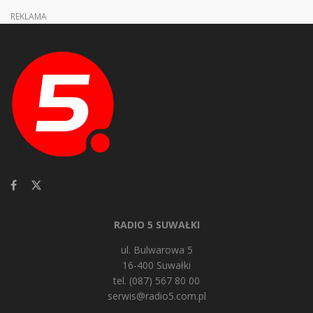
REKLAMA
RADIO 5 SUWAŁKI
ul. Bulwarowa 5
16-400 Suwałki
tel. (087) 567 80 00
serwis@radio5.com.pl