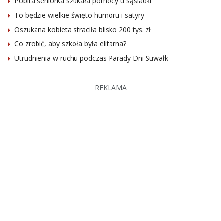
Pobita seniorka szukała pomocy u sąsiadki
To będzie wielkie święto humoru i satyry
Oszukana kobieta straciła blisko 200 tys. zł
Co zrobić, aby szkoła była elitarna?
Utrudnienia w ruchu podczas Parady Dni Suwałk
REKLAMA