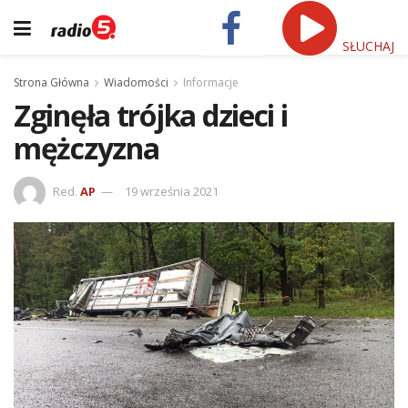
SŁUCHAJ
Strona Główna
Wiadomości
Informacje
Zginęła trójka dzieci i
mężczyzna
Red.
AP
19 września 2021