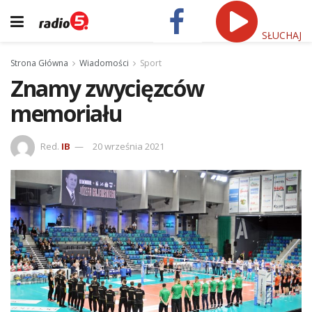
SŁUCHAJ
Strona Główna
Wiadomości
Sport
Znamy zwycięzców
memoriału
Red.
IB
20 września 2021