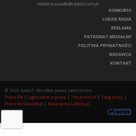
reklama.suwalki@radio5.com.pl
KONKURSY
LUDZIE RADIA
REKLAMA
PATRONAT MEDIALNY
POLITYKA PRYWATNOŚCI
NADAWCA
KONTAKT
© 2025 Radio5. Wszelkie prawa zastrzeżone.
Praca Ełk
|
Ogłoszenie o pracę
|
The protocol
|
Targi pracy
|
Praca na Gowork.pl
|
Kwiaciarnia Laflora.pl