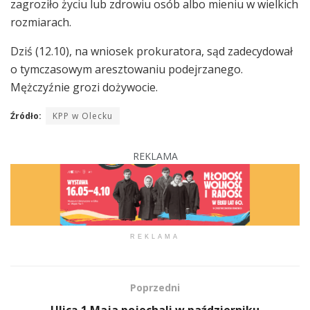
zagroziło życiu lub zdrowiu osób albo mieniu w wielkich
rozmiarach.
Dziś (12.10), na wniosek prokuratora, sąd zadecydował
o tymczasowym aresztowaniu podejrzanego.
Mężczyźnie grozi dożywocie.
Źródło:
KPP w Olecku
REKLAMA
REKLAMA
Poprzedni
Ulicą 1 Maja pojechali w październiku