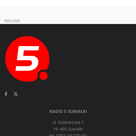
REKLAMA
RADIO 5 SUWAŁKI
ul. Bulwarowa 5
16-400 Suwałki
tel. (087) 567 80 00