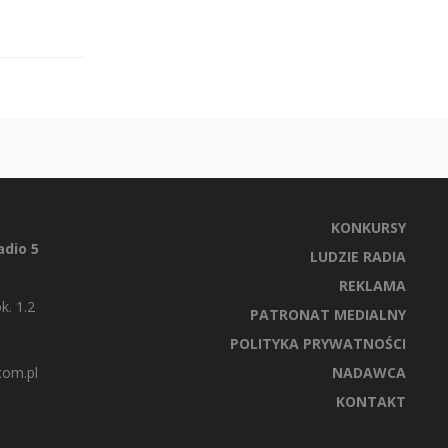
KONKURSY
dio 5
LUDZIE RADIA
REKLAMA
k. 1.2
PATRONAT MEDIALNY
POLITYKA PRYWATNOŚCI
com.pl
NADAWCA
KONTAKT