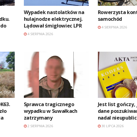
Wypadek nastolatków na
Rowerzysta kon
dku.
hulajnodze elektrycznej.
samochód
 do
Lądował śmigłowiec LPR
4 SIERPNIA 2026
4 SIERPNIA 2026
K63.
Sprawca tragicznego
Jest list gończy,
zło
wypadku w Suwałkach
dane poszukiw
ia
zatrzymany
nadal nieupubli
2 SIERPNIA 2026
30 LIPCA 2026