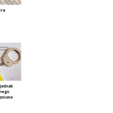
tra
 jednak
anego
cznione