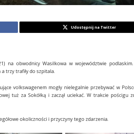
Udostępnij na Twitter
.21) na obwodnicy Wasilkowa w województwie podlaskim
 trzy trafiły do szpitala.
żujące volkswagenem mogły nielegalnie przebywać w Polsc
ej tuż za Sokółką i zaczął uciekać. W trakcie pościgu zd
egółowe okoliczności i przyczyny tego zdarzenia.