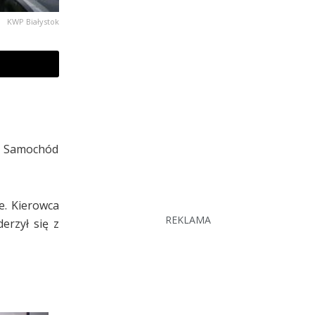
KWP Białystok
. Samochód
e. Kierowca
REKLAMA
erzył się z