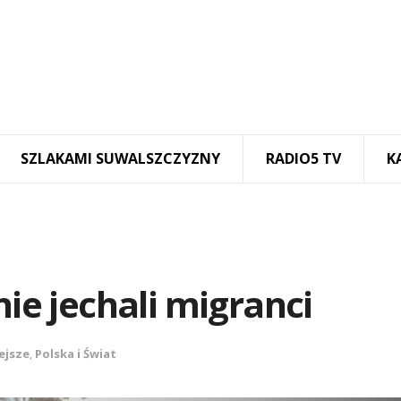
SZLAKAMI SUWALSZCZYZNY
RADIO5 TV
K
e jechali migranci
ejsze
,
Polska i Świat