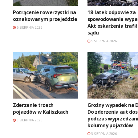
Potrącenie rowerzystki na
18-latek odpowie za
oznakowanym przejeździe
spowodowanie wypa
Akt oskarżenia trafił
6 SIERPNIA 2026
sądu
5 SIERPNIA 2026
Zderzenie trzech
Groźny wypadek na D
pojazdów w Kaliszkach
Do zderzenia aut dos
podczas wyprzedzan
3 SIERPNIA 2026
kolumny pojazdów
3 SIERPNIA 2026