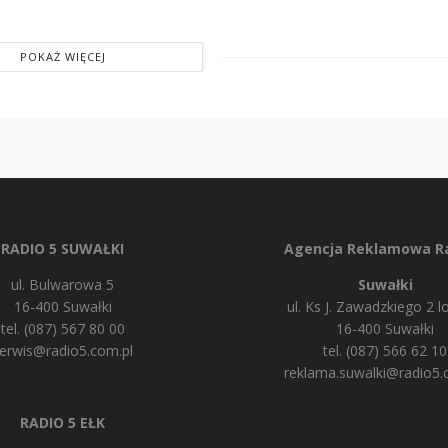
POKAŻ WIĘCEJ
RADIO 5 SUWAŁKI
Agencja Reklamowa Ra
ul. Bulwarowa 5
Suwałki
16-400 Suwałki
ul. Ks J. Zawadzkiego 2 lo
tel. (087) 567 80 00
16-400 Suwałki
erwis@radio5.com.pl
tel. (087) 566 62 10
reklama.suwalki@radio5.
RADIO 5 EŁK