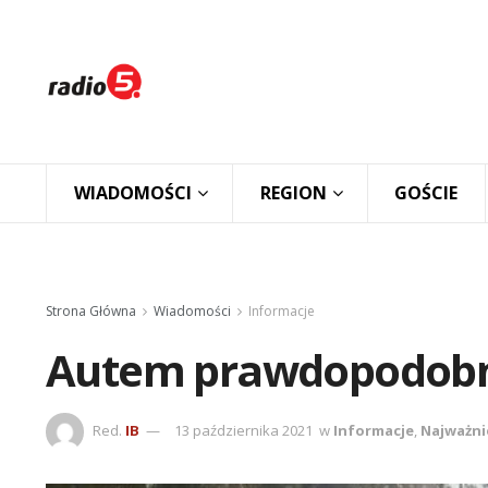
WIADOMOŚCI
REGION
GOŚCIE
Strona Główna
Wiadomości
Informacje
Autem prawdopodobni
Red.
IB
13 października 2021
w
Informacje
,
Najważni