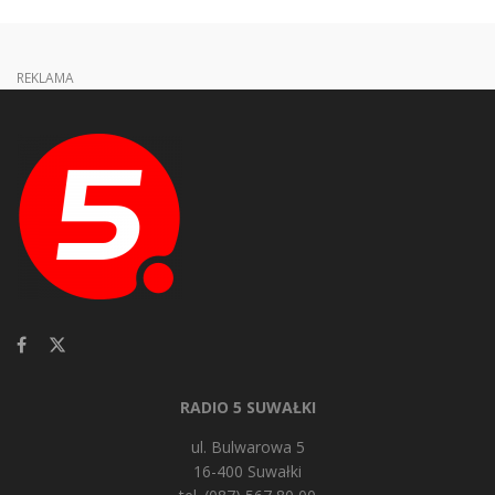
REKLAMA
RADIO 5 SUWAŁKI
ul. Bulwarowa 5
16-400 Suwałki