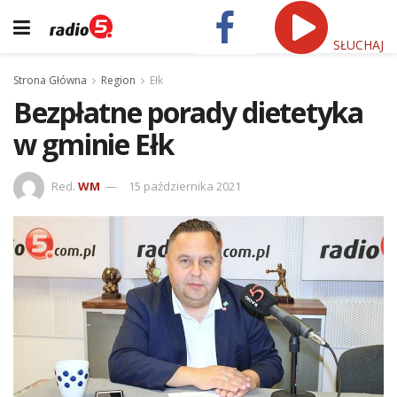
SŁUCHAJ
Strona Główna
Region
Ełk
Bezpłatne porady dietetyka
w gminie Ełk
Red.
WM
15 października 2021