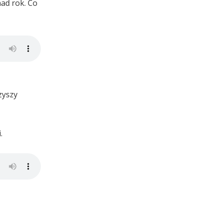
nad rok. Co
zyszy
.