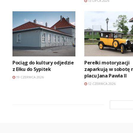
13 LIPCA 2026
Pociąg do kultury odjedzie
Perełki motoryzacji
z Ełku do Sypitek
zaparkują w sobotę 
placu Jana Pawła II
19 CZERWCA 2026
12 CZERWCA 2026