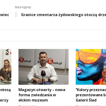
Następny
owiec
Granice cmentarza żydowskiego otoczą drz
eniosą
Magazyn otwarty – nowa
‘’Kolory przeznac
forma zwiedzania w
prezentowane b
cerzy
ełckim muzeum
Galerii Ślad