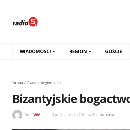
WIADOMOŚCI
REGION
GOŚCIE
Strona Główna
Region
Ełk
Bizantyjskie bogact
Red.
WM
13 października 2021
w
Ełk
,
Kultura