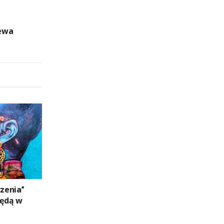
ewa
zenia’’
ędą w