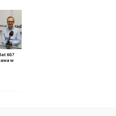
lat 60.?
tawa w