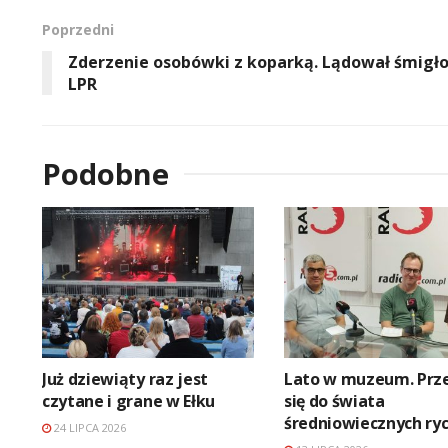
Poprzedni
Zderzenie osobówki z koparką. Lądował śmigł
LPR
Podobne
Już dziewiąty raz jest
Lato w muzeum. Prz
czytane i grane w Ełku
się do świata
średniowiecznych ry
24 LIPCA 2026