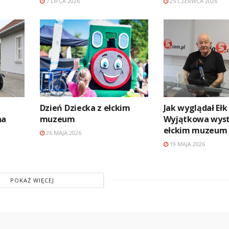
7 LIPCA 2026
25 CZERWCA 2026
Dzień Dziecka z ełckim
Jak wyglądał Ełk 
na
muzeum
Wyjątkowa wys
ełckim muzeum
26 MAJA 2026
19 MAJA 2026
POKAŻ WIĘCEJ