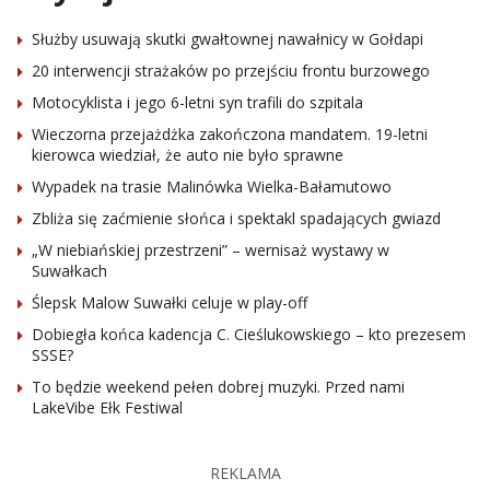
Służby usuwają skutki gwałtownej nawałnicy w Gołdapi
20 interwencji strażaków po przejściu frontu burzowego
Motocyklista i jego 6-letni syn trafili do szpitala
Wieczorna przejażdżka zakończona mandatem. 19-letni
kierowca wiedział, że auto nie było sprawne
Wypadek na trasie Malinówka Wielka-Bałamutowo
Zbliża się zaćmienie słońca i spektakl spadających gwiazd
„W niebiańskiej przestrzeni” – wernisaż wystawy w
Suwałkach
Ślepsk Malow Suwałki celuje w play-off
Dobiegła końca kadencja C. Cieślukowskiego – kto prezesem
SSSE?
To będzie weekend pełen dobrej muzyki. Przed nami
LakeVibe Ełk Festiwal
REKLAMA