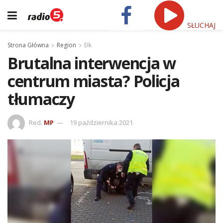
SŁUCHAJ
Strona Główna
Region
Ełk
Brutalna interwencja w
centrum miasta? Policja
tłumaczy
Red.
MP
19 października 2021