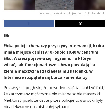
Interwencja ełckich policjantów (źródło: Facebook)
Ełk
Ełcka policja tłumaczy przyczyny interwencji, która
miała miejsce dziś (19.10) około 10.40 w centrum
Ełku. W sieci pojawiło się nagranie, na którym
widać, jak funkcjonariusze siłowo powalają na
ziemię mężczyznę i zakładają mu kajdanki. W
Internecie rozpętała się burza komentarzy.
Pojawiły się pogłoski, że powodem zajścia miał być fakt,
że zatrzymany mężczyzna nie miał na sobie maseczki.
Niektórzy pisali, że użyte przez policjantów środki były
nieadekwatne do zaistniałej sytuacji.