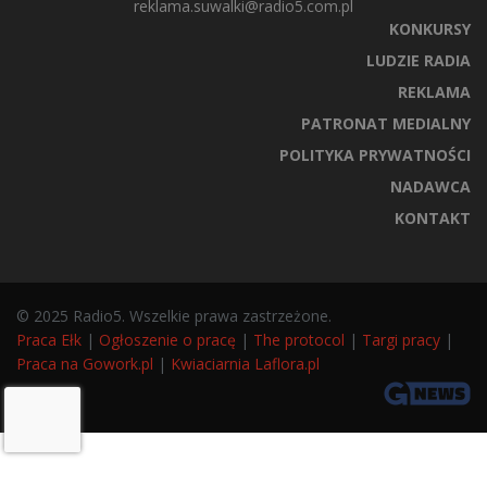
reklama.suwalki@radio5.com.pl
KONKURSY
LUDZIE RADIA
REKLAMA
PATRONAT MEDIALNY
POLITYKA PRYWATNOŚCI
NADAWCA
KONTAKT
© 2025 Radio5. Wszelkie prawa zastrzeżone.
Praca Ełk
|
Ogłoszenie o pracę
|
The protocol
|
Targi pracy
|
Praca na Gowork.pl
|
Kwiaciarnia Laflora.pl