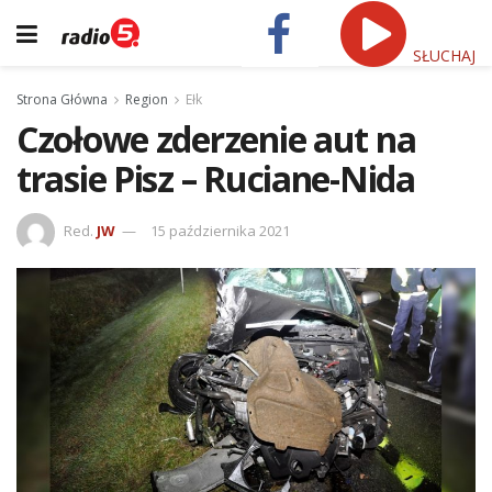
SŁUCHAJ
Strona Główna
Region
Ełk
Czołowe zderzenie aut na
trasie Pisz – Ruciane-Nida
Red.
JW
15 października 2021