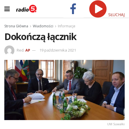
SŁUCHAJ
Strona Główna
Wiadomości
Informacje
Dokończą łącznik
Red.
AP
19 października 2021
UM Suwałki