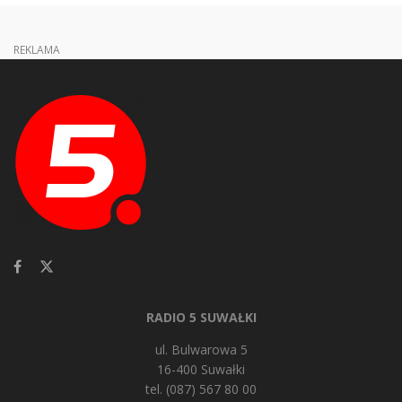
REKLAMA
RADIO 5 SUWAŁKI
ul. Bulwarowa 5
16-400 Suwałki
tel. (087) 567 80 00