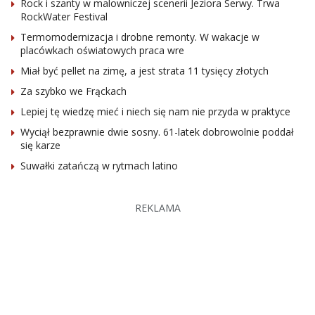
Rock i szanty w malowniczej scenerii Jeziora Serwy. Trwa
RockWater Festival
Termomodernizacja i drobne remonty. W wakacje w
placówkach oświatowych praca wre
Miał być pellet na zimę, a jest strata 11 tysięcy złotych
Za szybko we Frąckach
Lepiej tę wiedzę mieć i niech się nam nie przyda w praktyce
Wyciął bezprawnie dwie sosny. 61-latek dobrowolnie poddał
się karze
Suwałki zatańczą w rytmach latino
REKLAMA