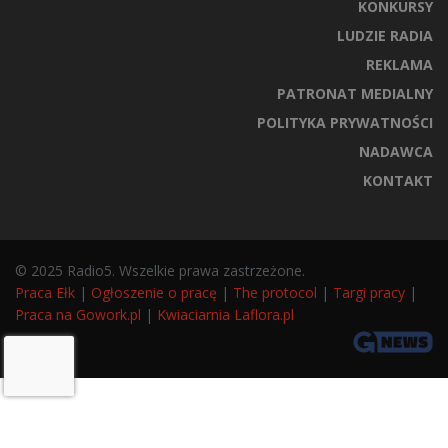
KONKURSY
LUDZIE RADIA
REKLAMA
PATRONAT MEDIALNY
POLITYKA PRYWATNOŚCI
NADAWCA
KONTAKT
© 2025 Radio5. Wszelkie prawa zastrzeżone.
Praca Ełk
|
Ogłoszenie o pracę
|
The protocol
|
Targi pracy
|
Praca na Gowork.pl
|
Kwiaciarnia Laflora.pl