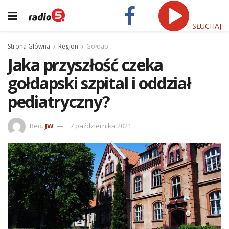
SŁUCHAJ
Strona Główna
Region
Gołdap
Jaka przyszłość czeka
gołdapski szpital i oddział
pediatryczny?
Red.
JW
7 października 2021