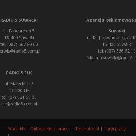
RADIO 5 SUWAŁKI
Agencja Reklamowa Ra
ul. Bulwarowa 5
Suwałki
16-400 Suwałki
ul. Ks J. Zawadzkiego 2 lo
tel. (087) 567 80 00
16-400 Suwałki
erwis@radio5.com.pl
tel. (087) 566 62 10
reklama.suwalki@radio5.
RADIO 5 EŁK
ul. Małeckich 2
19-300 Ełk
tel. (87) 621 59 00
elk@radio5.com.pl
Praca Ełk
|
Ogłoszenie o pracę
|
The protocol
|
Targi pracy
|