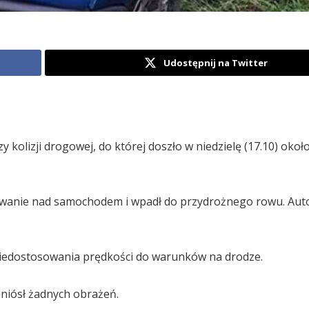
Udostępnij na Twitter
y kolizji drogowej, do której doszło w niedzielę (17.10) okoł
panowanie nad samochodem i wpadł do przydrożnego rowu. Aut
niedostosowania prędkości do warunków na drodze.
dniósł żadnych obrażeń.