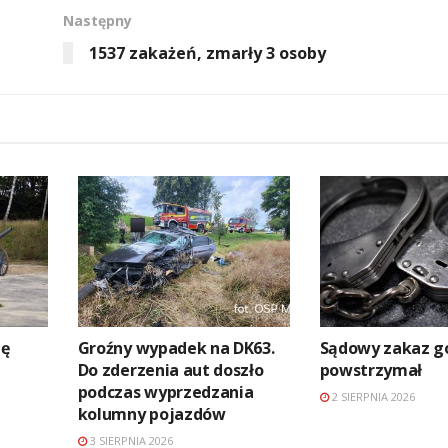
Następny
1537 zakażeń, zmarły 3 osoby
zę
Groźny wypadek na DK63.
Sądowy zakaz go
Do zderzenia aut doszło
powstrzymał
podczas wyprzedzania
2 SIERPNIA 2026
kolumny pojazdów
3 SIERPNIA 2026