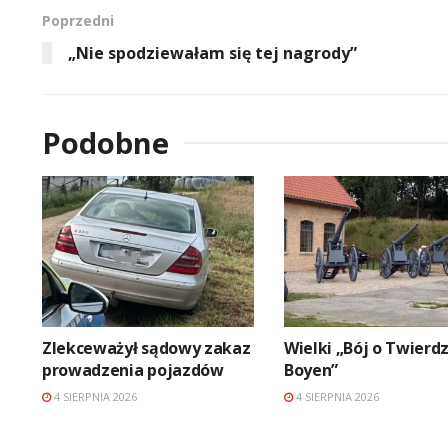
Poprzedni
„Nie spodziewałam się tej nagrody”
Podobne
Zlekceważył sądowy zakaz
Wielki „Bój o Twierd
prowadzenia pojazdów
Boyen”
4 SIERPNIA 2026
4 SIERPNIA 2026