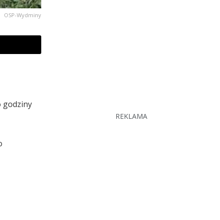
OSP-Wydminy
o godziny
REKLAMA
o