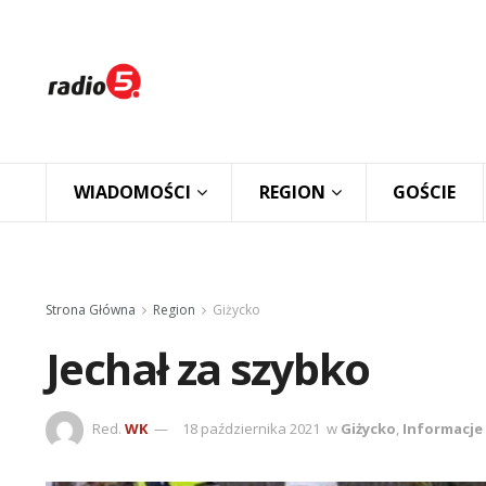
WIADOMOŚCI
REGION
GOŚCIE
Strona Główna
Region
Giżycko
Jechał za szybko
Red.
WK
18 października 2021
w
Giżycko
,
Informacje