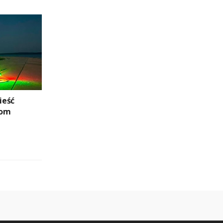
ieść
zom