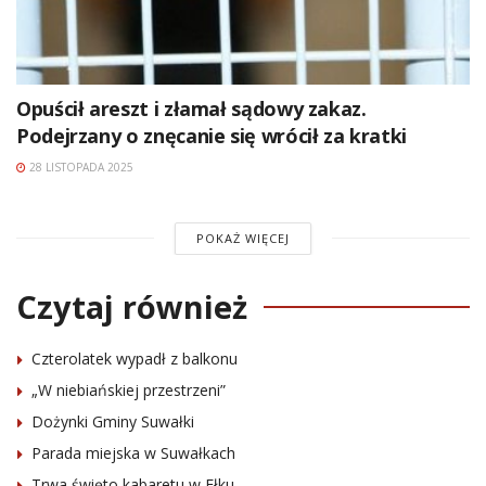
Opuścił areszt i złamał sądowy zakaz.
Podejrzany o znęcanie się wrócił za kratki
28 LISTOPADA 2025
POKAŻ WIĘCEJ
Czytaj również
Czterolatek wypadł z balkonu
„W niebiańskiej przestrzeni”
Dożynki Gminy Suwałki
Parada miejska w Suwałkach
Trwa święto kabaretu w Ełku