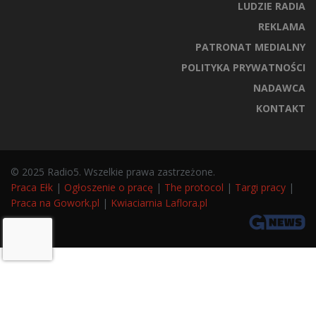
LUDZIE RADIA
REKLAMA
PATRONAT MEDIALNY
POLITYKA PRYWATNOŚCI
NADAWCA
KONTAKT
© 2025 Radio5. Wszelkie prawa zastrzeżone.
Praca Ełk
|
Ogłoszenie o pracę
|
The protocol
|
Targi pracy
|
Praca na Gowork.pl
|
Kwiaciarnia Laflora.pl