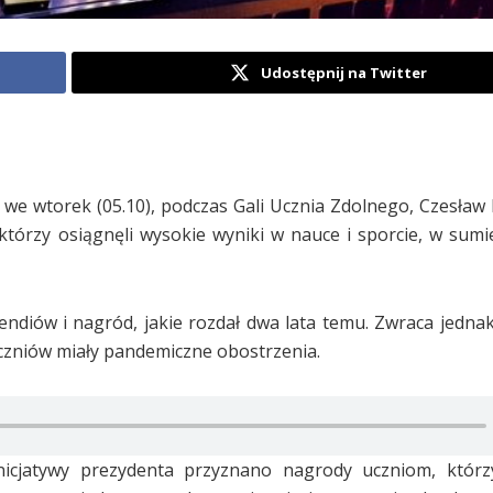
Udostępnij na Twitter
 we wtorek (05.10), podczas Gali Ucznia Zdolnego, Czesław 
którzy osiągnęli wysokie wyniki w nauce i sporcie, w sum
ypendiów i nagród, jakie rozdał dwa lata temu. Zwraca jedna
czniów miały pandemiczne obostrzenia.
nicjatywy prezydenta przyznano nagrody uczniom, którzy