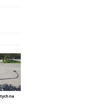
otych na
w