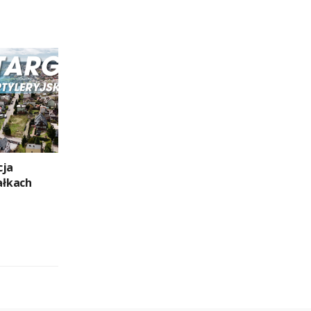
cja
łkach