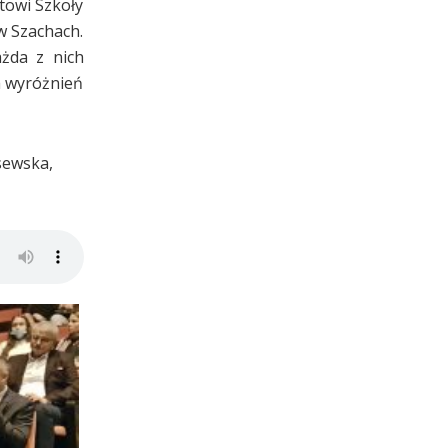
towi Szkoły
w Szachach.
żda z nich
a wyróżnień
Osewska,