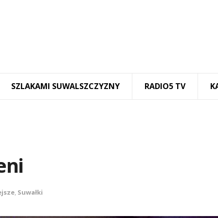
SZLAKAMI SUWALSZCZYZNY
RADIO5 TV
K
eni
ejsze
,
Suwałki