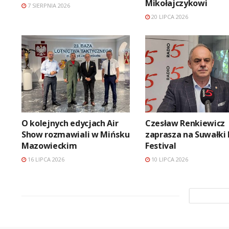
Mikołajczykowi
7 SIERPNIA 2026
20 LIPCA 2026
O kolejnych edycjach Air
Czesław Renkiewicz
Show rozmawiali w Mińsku
zaprasza na Suwałki 
Mazowieckim
Festival
16 LIPCA 2026
10 LIPCA 2026