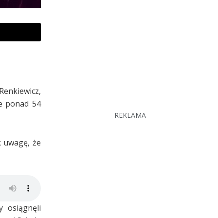
Renkiewicz,
ie ponad 54
REKLAMA
k uwagę, że
 osiągnęli