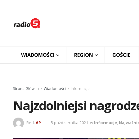
WIADOMOŚCI
REGION
GOŚCIE
Strona Główna
Wiadomości
Informacje
Najzdolniejsi nagrodz
Red.
AP
5 października 2021
w
Informacje
,
Najważni