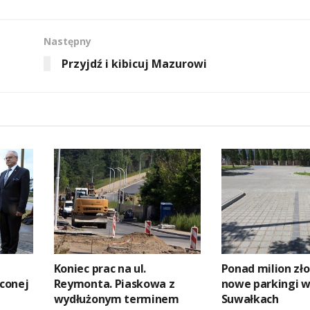
Następny
Przyjdź i kibicuj Mazurowi
Koniec prac na ul.
Ponad milion zł
conej
Reymonta. Piaskowa z
nowe parkingi 
wydłużonym terminem
Suwałkach