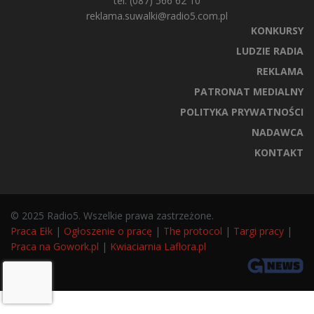
tel. (087) 566 62 10
reklama.suwalki@radio5.com.pl
KONKURSY
LUDZIE RADIA
REKLAMA
PATRONAT MEDIALNY
POLITYKA PRYWATNOŚCI
NADAWCA
KONTAKT
© 2025 Radio5. Wszelkie prawa zastrzeżone.
Praca Ełk
|
Ogłoszenie o pracę
|
The protocol
|
Targi pracy
|
Praca na Gowork.pl
|
Kwiaciarnia Laflora.pl