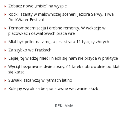
Zobacz nowe „misie” na wyspie
Rock i szanty w malowniczej scenerii Jeziora Serwy. Trwa
RockWater Festival
Termomodernizacja i drobne remonty. W wakacje w
placówkach oświatowych praca wre
Miał być pellet na zimę, a jest strata 11 tysięcy złotych
Za szybko we Frąckach
Lepiej tę wiedzę mieć i niech się nam nie przyda w praktyce
Wyciął bezprawnie dwie sosny. 61-latek dobrowolnie poddał
się karze
Suwałki zatańczą w rytmach latino
Kolejny wyrok za bezpodstawne wezwanie służb
REKLAMA