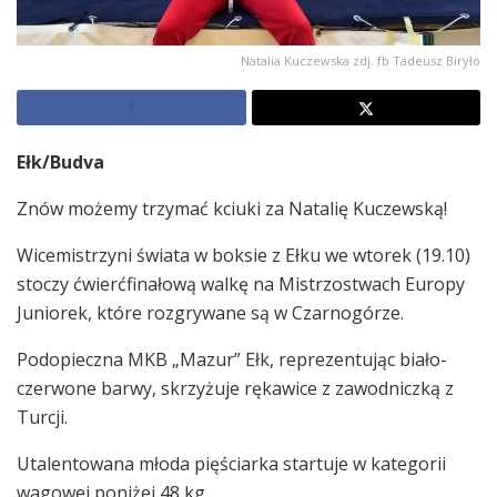
Natalia Kuczewska zdj. fb Tadeusz Biryło
Ełk/
Budv
a
Znów możemy trzymać kciuki za Natalię Kuczewską!
Wicemistrzyni świata w boksie z Ełku we wtorek (19.10)
stoczy ćwierćfinałową walkę na Mistrzostwach Europy
Juniorek, które rozgrywane są w Czarnogórze.
Podopieczna MKB „Mazur” Ełk, reprezentując biało-
czerwone barwy, skrzyżuje rękawice z zawodniczką z
Turcji.
Utalentowana młoda pięściarka startuje w kategorii
wagowej poniżej 48 kg.