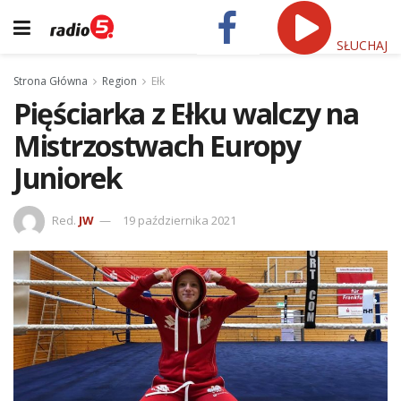
SŁUCHAJ
Strona Główna
Region
Ełk
Pięściarka z Ełku walczy na
Mistrzostwach Europy
Juniorek
Red.
JW
19 października 2021