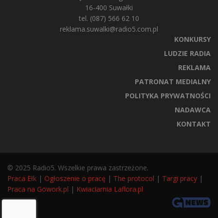
16-400 Suwałki
tel. (087) 566 62 10
reklama.suwalki@radio5.com.pl
KONKURSY
LUDZIE RADIA
REKLAMA
PATRONAT MEDIALNY
POLITYKA PRYWATNOŚCI
NADAWCA
KONTAKT
© 2025 Radio5. Wszelkie prawa zastrzeżone.
Praca Ełk
|
Ogłoszenie o pracę
|
The protocol
|
Targi pracy
|
Praca na Gowork.pl
|
Kwiaciarnia Laflora.pl