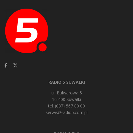
RADIO 5 SUWAŁKI
ul. Bulwarowa 5
16-400 Suwałki
tel. (087) 567 80 00
serwis@radio5.com.pl