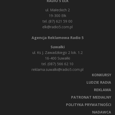
RADIO 5 EŁK
ul. Małeckich 2
19-300 Ełk
tel. (87) 621 59 00
elk@radio5.com.pl
Agencja Reklamowa Radio 5
Suwałki
ul. Ks J. Zawadzkiego 2 lok. 1.2
16-400 Suwałki
tel. (087) 566 62 10
reklama.suwalki@radio5.com.pl
KONKURSY
LUDZIE RADIA
REKLAMA
PATRONAT MEDIALNY
POLITYKA PRYWATNOŚCI
NADAWCA