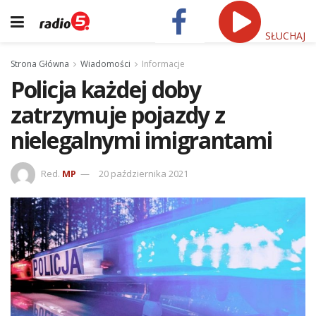
SŁUCHAJ
Strona Główna
Wiadomości
Informacje
Policja każdej doby
zatrzymuje pojazdy z
nielegalnymi imigrantami
Red.
MP
20 października 2021