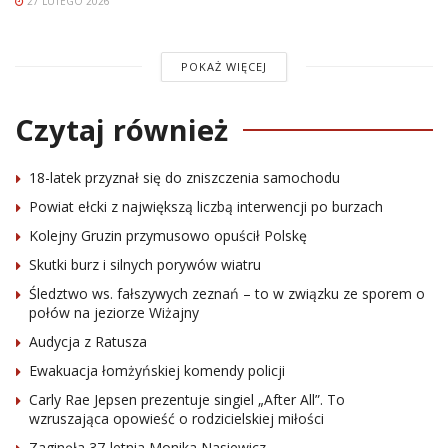
27 LUTEGO 2026
POKAŻ WIĘCEJ
Czytaj również
18-latek przyznał się do zniszczenia samochodu
Powiat ełcki z największą liczbą interwencji po burzach
Kolejny Gruzin przymusowo opuścił Polskę
Skutki burz i silnych porywów wiatru
Śledztwo ws. fałszywych zeznań – to w związku ze sporem o
połów na jeziorze Wiżajny
Audycja z Ratusza
Ewakuacja łomżyńskiej komendy policji
Carly Rae Jepsen prezentuje singiel „After All”. To
wzruszająca opowieść o rodzicielskiej miłości
Zaginęła 37-letnia Monika Nasiewicz