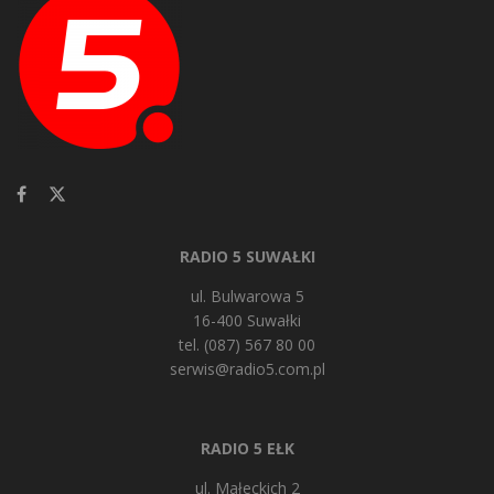
RADIO 5 SUWAŁKI
ul. Bulwarowa 5
16-400 Suwałki
tel. (087) 567 80 00
serwis@radio5.com.pl
RADIO 5 EŁK
ul. Małeckich 2