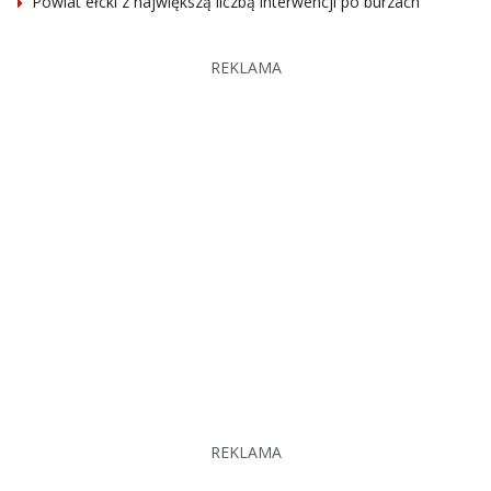
Powiat ełcki z największą liczbą interwencji po burzach
REKLAMA
REKLAMA