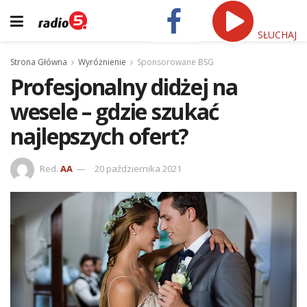
SŁUCHAJ
Strona Główna
Wyróżnienie
Sponsorowane BSG
Profesjonalny didżej na
wesele – gdzie szukać
najlepszych ofert?
Red.
AA
20 października 2021