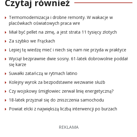
Czytaj również
Termomodernizacja i drobne remonty. W wakacje w
placówkach oświatowych praca wre
Miał być pellet na zimę, a jest strata 11 tysięcy złotych
Za szybko we Frąckach
Lepiej tę wiedzę mieć i niech się nam nie przyda w praktyce
Wyciął bezprawnie dwie sosny. 61-latek dobrowolnie poddał
się karze
Suwałki zatańczą w rytmach latino
Kolejny wyrok za bezpodstawne wezwanie służb
Czy wojskowy śmigłowiec zerwał linię energetyczną?
18-latek przyznał się do zniszczenia samochodu
Powiat ełcki z największą liczbą interwencji po burzach
REKLAMA