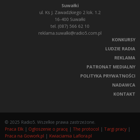
Suwałki
ul. Ks J. Zawadzkiego 2 lok. 1.2
16-400 Suwałki
tel. (087) 566 62 10
reklama.suwalki@radio5.com.pl
KONKURSY
LUDZIE RADIA
REKLAMA
PATRONAT MEDIALNY
POLITYKA PRYWATNOŚCI
NADAWCA
KONTAKT
© 2025 Radio5. Wszelkie prawa zastrzeżone.
Praca Ełk
|
Ogłoszenie o pracę
|
The protocol
|
Targi pracy
|
Praca na Gowork.pl
|
Kwiaciarnia Laflora.pl