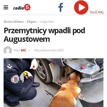
SŁUCHAJ
Strona Główna
Region
Augustów
Przemytnicy wpadli pod
Augustowem
Red.
MZ
18 października 2021