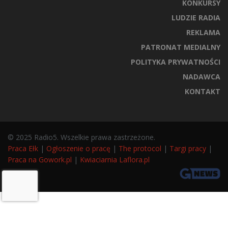
KONKURSY
LUDZIE RADIA
REKLAMA
PATRONAT MEDIALNY
POLITYKA PRYWATNOŚCI
NADAWCA
KONTAKT
© 2025 Radio5. Wszelkie prawa zastrzeżone.
Praca Ełk
|
Ogłoszenie o pracę
|
The protocol
|
Targi pracy
|
Praca na Gowork.pl
|
Kwiaciarnia Laflora.pl