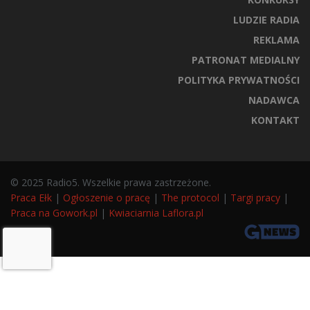
LUDZIE RADIA
REKLAMA
PATRONAT MEDIALNY
POLITYKA PRYWATNOŚCI
NADAWCA
KONTAKT
© 2025 Radio5. Wszelkie prawa zastrzeżone.
Praca Ełk
|
Ogłoszenie o pracę
|
The protocol
|
Targi pracy
|
Praca na Gowork.pl
|
Kwiaciarnia Laflora.pl