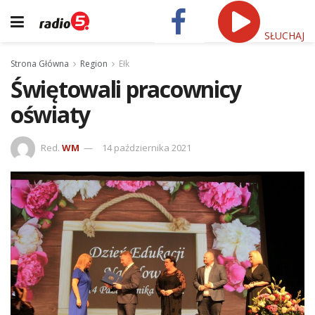
SŁUCHAJ
Strona Główna
Region
Ełk
Świętowali pracownicy
oświaty
Red.
WM
14 października 2021