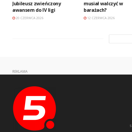
Jubileusz zwieńczony
musiał walczyć w
awansem do IV ligi
barażach?
20 CZERWCA 2026
12 CZERWCA 2026
REKLAMA
s