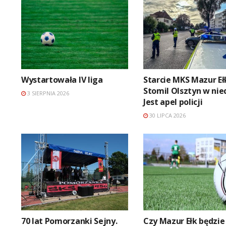
Wystartowała IV liga
Starcie MKS Mazur Eł
Stomil Olsztyn w nied
3 SIERPNIA 2026
Jest apel policji
30 LIPCA 2026
70 lat Pomorzanki Sejny.
Czy Mazur Ełk będzie