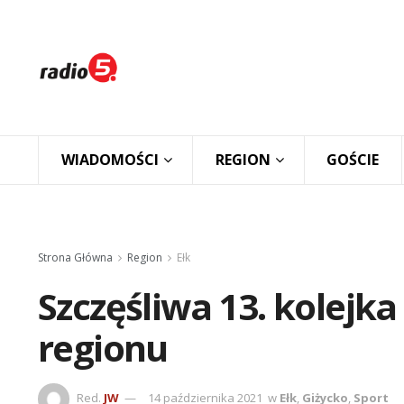
WIADOMOŚCI
REGION
GOŚCIE
Strona Główna
Region
Ełk
Szczęśliwa 13. kolejka
regionu
Red.
JW
14 października 2021
w
Ełk
,
Giżycko
,
Sport