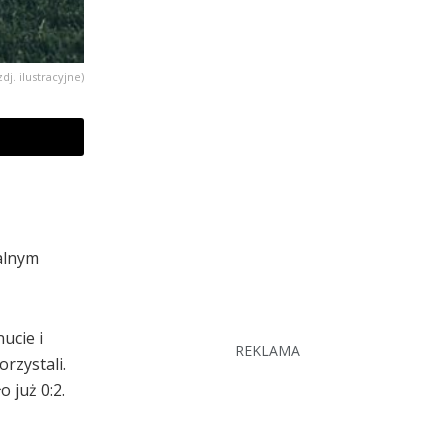
zdj. ilustracyjne)
alnym
ucie i
REKLAMA
rzystali.
 już 0:2.