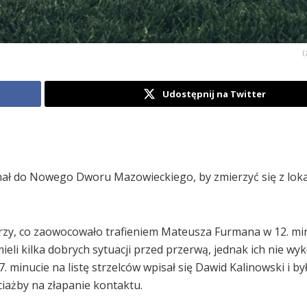
(
Udostępnij na Twitter
chał do Nowego Dworu Mazowieckiego, by zmierzyć się z lok
zy, co zaowocowało trafieniem Mateusza Furmana w 12. min
i kilka dobrych sytuacji przed przerwą, jednak ich nie wyko
minucie na listę strzelców wpisał się Dawid Kalinowski i było
ciażby na złapanie kontaktu.