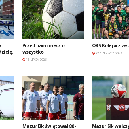
k-
Przed nami mecz o
OKS Kolejorz ze
zielę.
wszystko
22 CZERWCA 2026
15 LIPCA 2026
Mazur Ełk świętował 80-
Mazur Ełk walczy