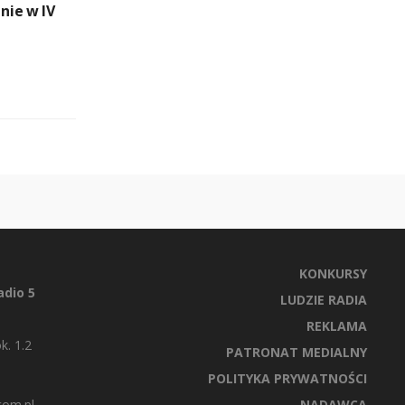
nie w IV
KONKURSY
dio 5
LUDZIE RADIA
REKLAMA
k. 1.2
PATRONAT MEDIALNY
POLITYKA PRYWATNOŚCI
com.pl
NADAWCA