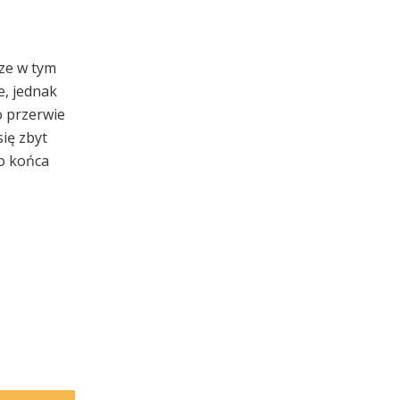
ze w tym
e, jednak
o przerwie
się zbyt
do końca