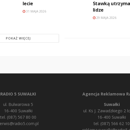
lecie
Stawką utrzyma
lidze
31 MAJA 2026
29 MAJA 2026
POKAŻ WIĘCEJ
RADIO 5 SUWAŁKI
Agencja Reklamowa Ra
ul. Bulwarowa 5
Suwałki
16-400 Suwałki
ul. Ks J. Zawadzkiego 2 lo
tel. (087) 567 80 00
16-400 Suwałki
erwis@radio5.com.pl
tel. (087) 566 62 10
reklama.suwalki@radio5.