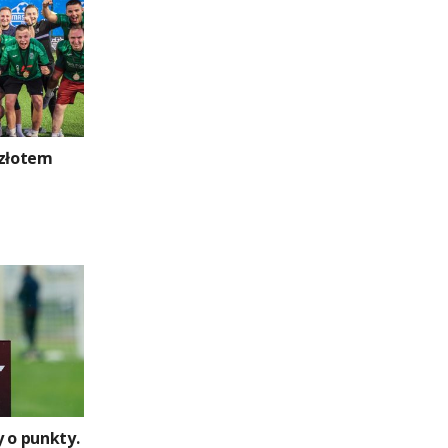
 złotem
 o punkty.