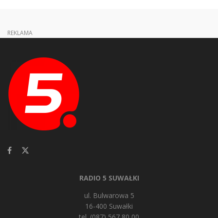
REKLAMA
RADIO 5 SUWAŁKI
ul. Bulwarowa 5
16-400 Suwałki
tel. (087) 567 80 00