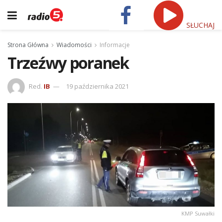
SŁUCHAJ
Strona Główna
Wiadomości
Informacje
Trzeźwy poranek
Red.
IB
19 października 2021
KMP Suwałki