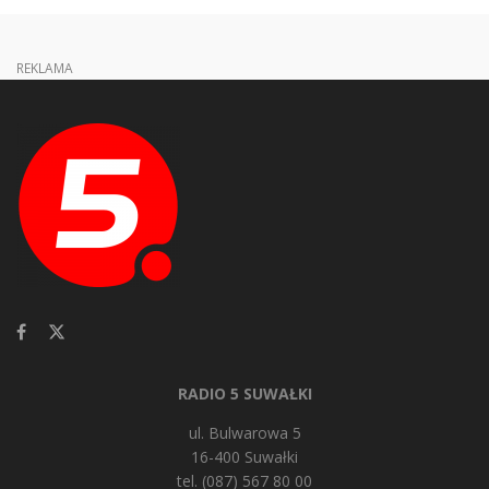
REKLAMA
RADIO 5 SUWAŁKI
ul. Bulwarowa 5
16-400 Suwałki
tel. (087) 567 80 00