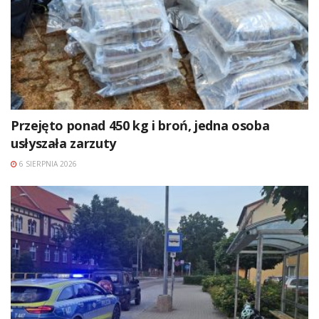
Przejęto ponad 450 kg i broń, jedna osoba
usłyszała zarzuty
6 SIERPNIA 2026