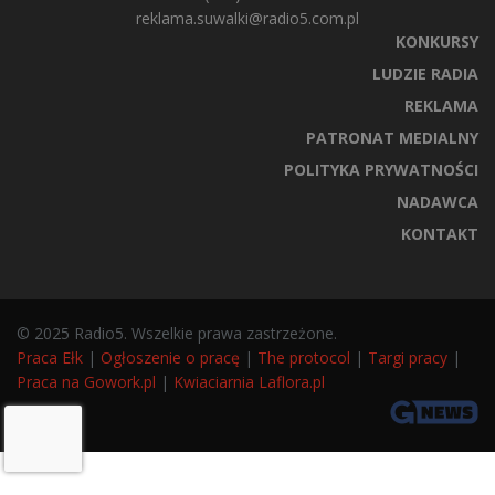
reklama.suwalki@radio5.com.pl
KONKURSY
LUDZIE RADIA
REKLAMA
PATRONAT MEDIALNY
POLITYKA PRYWATNOŚCI
NADAWCA
KONTAKT
© 2025 Radio5. Wszelkie prawa zastrzeżone.
Praca Ełk
|
Ogłoszenie o pracę
|
The protocol
|
Targi pracy
|
Praca na Gowork.pl
|
Kwiaciarnia Laflora.pl