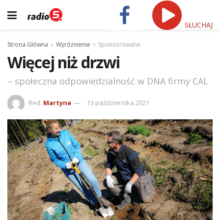
SŁUCHAJ
Strona Główna
Wyróżnienie
Sponsorowane
Więcej niż drzwi
– społeczna odpowiedzialność w DNA firmy CAL
Red.
Martyna
13 października 2021