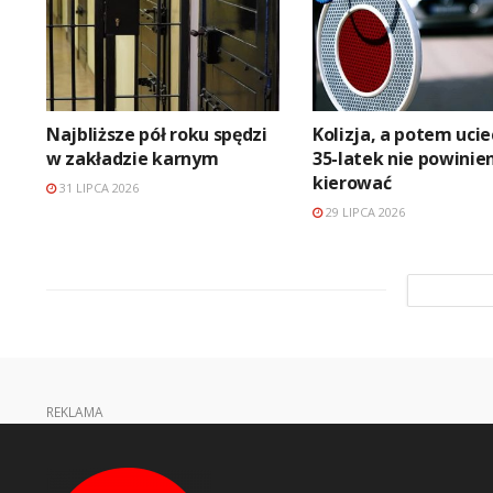
Najbliższe pół roku spędzi
Kolizja, a potem ucie
w zakładzie karnym
35-latek nie powinie
kierować
31 LIPCA 2026
29 LIPCA 2026
REKLAMA