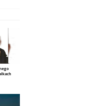
znego
ałkach