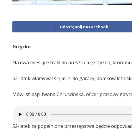
Udostępnij na Facebook
Giżycko
Na dwa miesiące trafił do aresztu mężczyzna, któremu g
52-latek włamywał się m.in. do garaży, domków letnis
Mówi st. asp. Iwona Chruścińska, oficer prasowy giżyckie
52-latek za popełnione przestępstwa będzie odpowiad