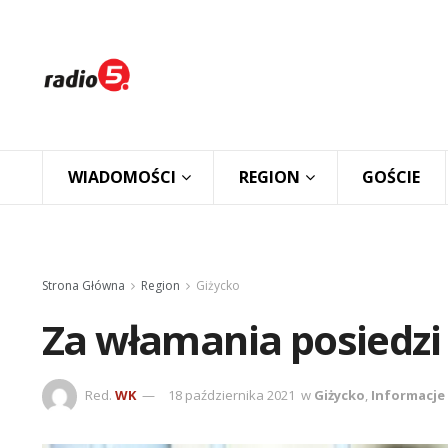
WIADOMOŚCI
REGION
GOŚCIE
Strona Główna
Region
Giżycko
Za włamania posiedzi 
Red.
WK
18 października 2021
w
Giżycko
,
Informacje