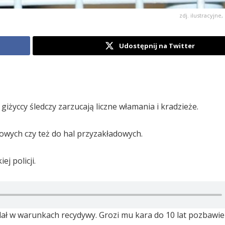
zdj. ilustracyjne,
Udostępnij na Twitter
iżyccy śledczy zarzucają liczne włamania i kradzieże.
kowych czy też do hal przyzakładowych.
j policji.
ał w warunkach recydywy. Grozi mu kara do 10 lat pozbawie