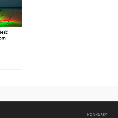
ieść
zom
KONKURSY