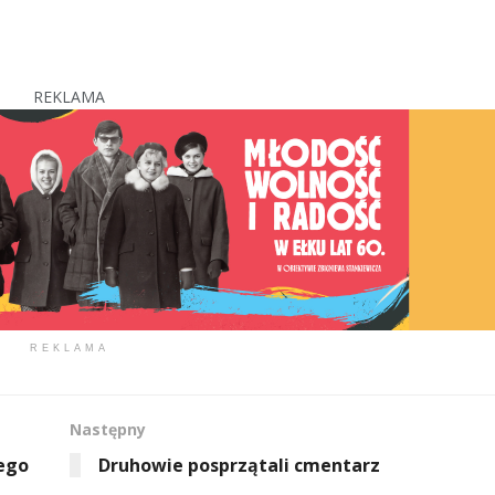
REKLAMA
REKLAMA
Następny
ego
Druhowie posprzątali cmentarz