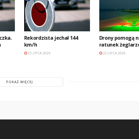
czka.
Rekordzista jechał 144
Drony pomogą n
n
km/h
ratunek żeglar
23 LIPCA 2026
22 LIPCA 2026
POKAŻ WIĘCEJ