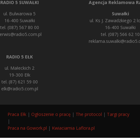
RADIO 5 SUWAŁKI
Agencja Reklamowa Ra
ul. Bulwarowa 5
Suwałki
16-400 Suwałki
ul. Ks J. Zawadzkiego 2 lo
tel. (087) 567 80 00
16-400 Suwałki
erwis@radio5.com.pl
tel. (087) 566 62 10
reklama.suwalki@radio5.
RADIO 5 EŁK
ul. Małeckich 2
19-300 Ełk
tel. (87) 621 59 00
elk@radio5.com.pl
Praca Ełk
|
Ogłoszenie o pracę
|
The protocol
|
Targi pracy
|
Praca na Gowork.pl
|
Kwiaciarnia Laflora.pl