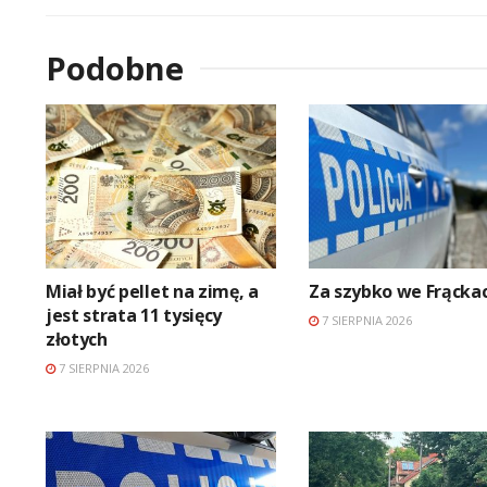
Podobne
Miał być pellet na zimę, a
Za szybko we Frącka
jest strata 11 tysięcy
7 SIERPNIA 2026
złotych
7 SIERPNIA 2026