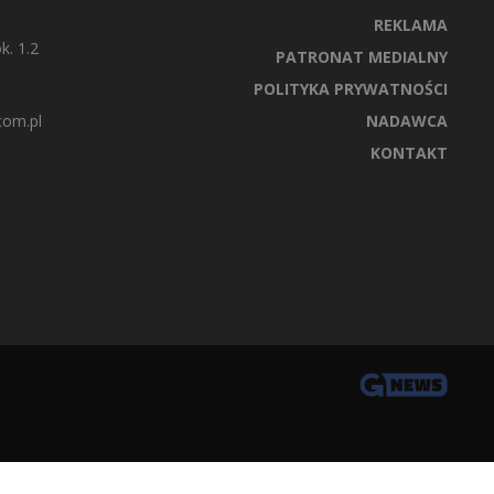
REKLAMA
k. 1.2
PATRONAT MEDIALNY
POLITYKA PRYWATNOŚCI
com.pl
NADAWCA
KONTAKT