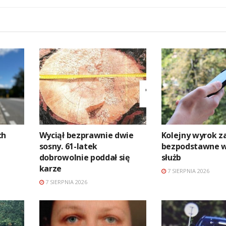
ch
Wyciął bezprawnie dwie
Kolejny wyrok z
sosny. 61-latek
bezpodstawne 
dobrowolnie poddał się
służb
karze
7 SIERPNIA 2026
7 SIERPNIA 2026