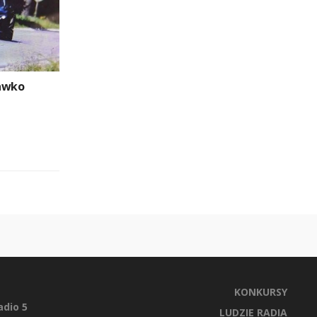
rawko
KONKURSY
dio 5
LUDZIE RADIA