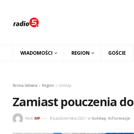
WIADOMOŚCI
REGION
GOŚCIE
Strona Główna
Region
Gołdap
Zamiast pouczenia dos
Red.
MP
8 października 2021
w
Gołdap
,
Informacje