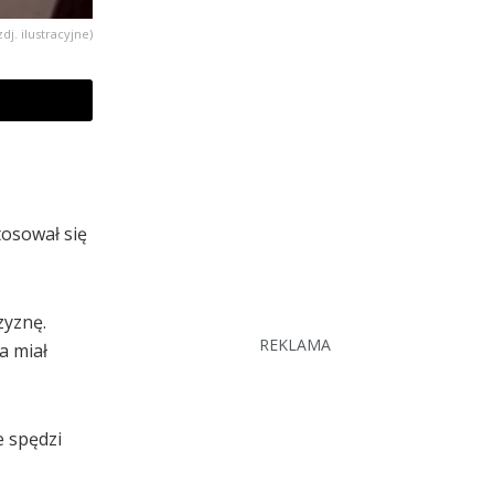
zdj. ilustracyjne)
tosował się
zyznę.
REKLAMA
a miał
e spędzi