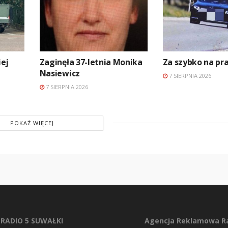
ej
Zaginęła 37-letnia Monika
Za szybko na p
Nasiewicz
7 SIERPNIA 2026
7 SIERPNIA 2026
POKAŻ WIĘCEJ
RADIO 5 SUWAŁKI
Agencja Reklamowa Ra