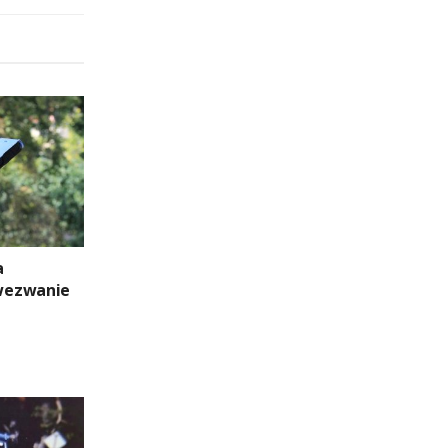
a
wezwanie