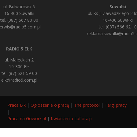
ul. Bulwarowa 5
Suwałki
16-400 Suwałki
ul. Ks J. Zawadzkiego 2 lo
tel. (087) 567 80 00
16-400 Suwałki
erwis@radio5.com.pl
tel. (087) 566 62 10
reklama.suwalki@radio5.
RADIO 5 EŁK
ul. Małeckich 2
19-300 Ełk
tel. (87) 621 59 00
elk@radio5.com.pl
Praca Ełk
|
Ogłoszenie o pracę
|
The protocol
|
Targi pracy
|
Praca na Gowork.pl
|
Kwiaciarnia Laflora.pl