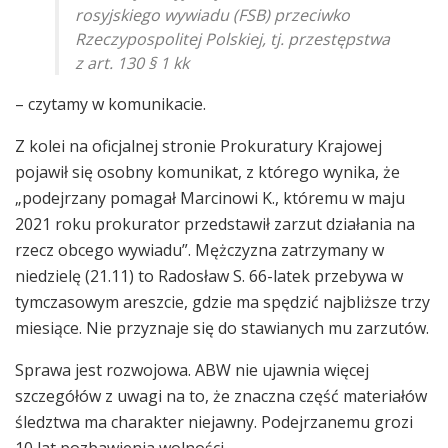
rosyjskiego wywiadu (FSB) przeciwko
Rzeczypospolitej Polskiej, tj. przestępstwa
z art. 130 § 1 kk
– czytamy w komunikacie.
Z kolei na oficjalnej stronie Prokuratury Krajowej
pojawił się osobny komunikat, z którego wynika, że
„podejrzany pomagał Marcinowi K., któremu w maju
2021 roku prokurator przedstawił zarzut działania na
rzecz obcego wywiadu”. Mężczyzna zatrzymany w
niedzielę (21.11) to Radosław S. 66-latek przebywa w
tymczasowym areszcie, gdzie ma spędzić najbliższe trzy
miesiące. Nie przyznaje się do stawianych mu zarzutów.
Sprawa jest rozwojowa. ABW nie ujawnia więcej
szczegółów z uwagi na to, że znaczna część materiałów
śledztwa ma charakter niejawny. Podejrzanemu grozi
10 lat pozbawienia wolności.