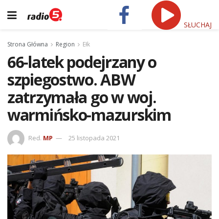
SŁUCHAJ
Strona Główna
Region
Ełk
66-latek podejrzany o
szpiegostwo. ABW
zatrzymała go w woj.
warmińsko-mazurskim
Red.
MP
25 listopada 2021