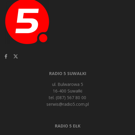
RADIO 5 SUWAŁKI
ul. Bulwarowa 5
16-400 Suwałki
tel. (087) 567 80 00
serwis@radio5.com.pl
RADIO 5 EŁK