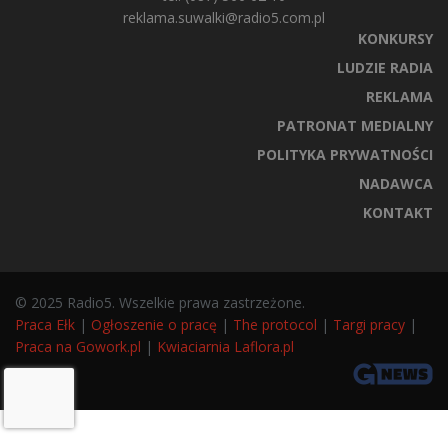
reklama.suwalki@radio5.com.pl
KONKURSY
LUDZIE RADIA
REKLAMA
PATRONAT MEDIALNY
POLITYKA PRYWATNOŚCI
NADAWCA
KONTAKT
© 2025 Radio5. Wszelkie prawa zastrzeżone.
Praca Ełk
|
Ogłoszenie o pracę
|
The protocol
|
Targi pracy
|
Praca na Gowork.pl
|
Kwiaciarnia Laflora.pl