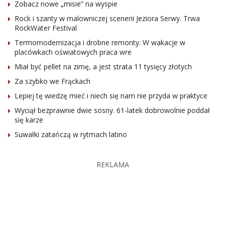
Zobacz nowe „misie” na wyspie
Rock i szanty w malowniczej scenerii Jeziora Serwy. Trwa
RockWater Festival
Termomodernizacja i drobne remonty. W wakacje w
placówkach oświatowych praca wre
Miał być pellet na zimę, a jest strata 11 tysięcy złotych
Za szybko we Frąckach
Lepiej tę wiedzę mieć i niech się nam nie przyda w praktyce
Wyciął bezprawnie dwie sosny. 61-latek dobrowolnie poddał
się karze
Suwałki zatańczą w rytmach latino
REKLAMA