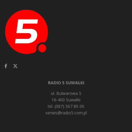
RADIO 5 SUWAŁKI
ul. Bulwarowa 5
16-400 Suwałki
tel. (087) 567 80 00
serwis@radio5.com.pl