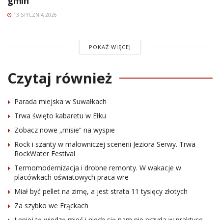
gmin
13 STYCZNIA 2026
POKAŻ WIĘCEJ
Czytaj również
Parada miejska w Suwałkach
Trwa święto kabaretu w Ełku
Zobacz nowe „misie” na wyspie
Rock i szanty w malowniczej scenerii Jeziora Serwy. Trwa
RockWater Festival
Termomodernizacja i drobne remonty. W wakacje w
placówkach oświatowych praca wre
Miał być pellet na zimę, a jest strata 11 tysięcy złotych
Za szybko we Frąckach
Lepiej tę wiedzę mieć i niech się nam nie przyda w praktyce