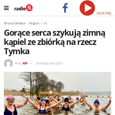
SŁUCHAJ
Strona Główna
Region
Ełk
Gorące serca szykują zimną
kąpiel ze zbiórką na rzecz
Tymka
Red.
MP
24 listopada 2021