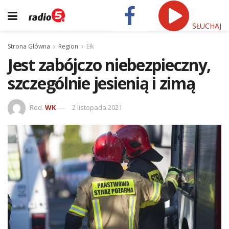
SŁUCHAJ
Strona Główna
Region
Ełk
Jest zabójczo niebezpieczny,
szczególnie jesienią i zimą
Red.
WK
2 listopada 2021