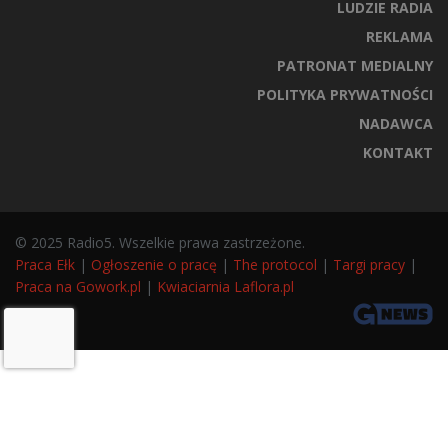
LUDZIE RADIA
REKLAMA
PATRONAT MEDIALNY
POLITYKA PRYWATNOŚCI
NADAWCA
KONTAKT
© 2025 Radio5. Wszelkie prawa zastrzeżone.
Praca Ełk
|
Ogłoszenie o pracę
|
The protocol
|
Targi pracy
|
Praca na Gowork.pl
|
Kwiaciarnia Laflora.pl