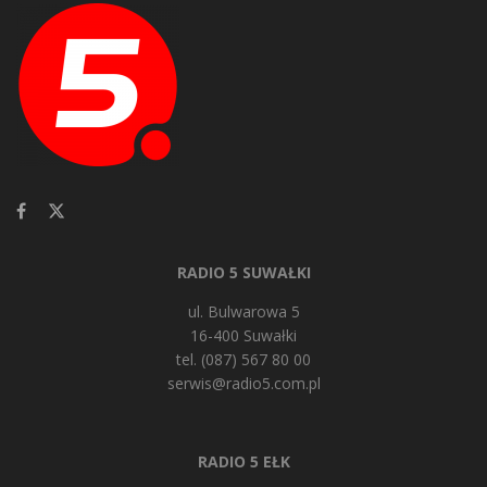
RADIO 5 SUWAŁKI
ul. Bulwarowa 5
16-400 Suwałki
tel. (087) 567 80 00
serwis@radio5.com.pl
RADIO 5 EŁK