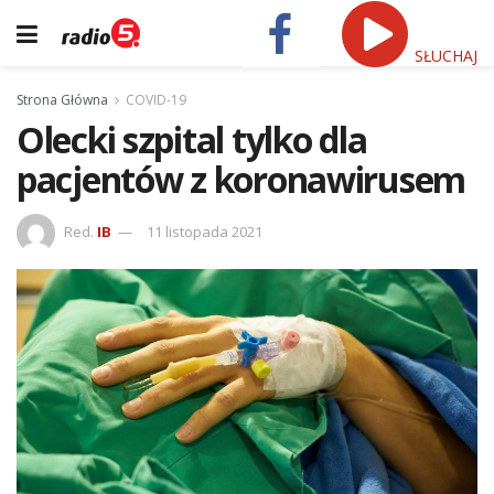
SŁUCHAJ
Strona Główna
COVID-19
Olecki szpital tylko dla
pacjentów z koronawirusem
Red.
IB
11 listopada 2021