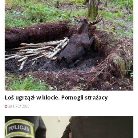
Łoś ugrzązł w błocie. Pomogli strażacy
29 LIPCA 2026