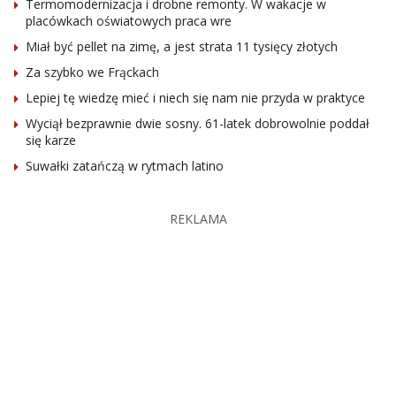
Termomodernizacja i drobne remonty. W wakacje w
placówkach oświatowych praca wre
Miał być pellet na zimę, a jest strata 11 tysięcy złotych
Za szybko we Frąckach
Lepiej tę wiedzę mieć i niech się nam nie przyda w praktyce
Wyciął bezprawnie dwie sosny. 61-latek dobrowolnie poddał
się karze
Suwałki zatańczą w rytmach latino
REKLAMA