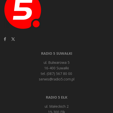
RADIO 5 SUWAŁKI
ul. Bulwarowa 5
16-400 Suwałki
tel. (087) 567 80 00
serwis@radio5.com.pl
RADIO 5 EŁK
ul. Małeckich 2
19-300 Ełk