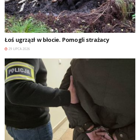
Łoś ugrzązł w błocie. Pomogli strażacy
29 LIPCA 2026