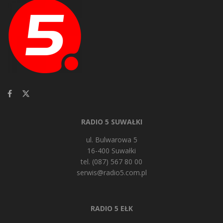
RADIO 5 SUWAŁKI
ul. Bulwarowa 5
16-400 Suwałki
tel. (087) 567 80 00
serwis@radio5.com.pl
RADIO 5 EŁK