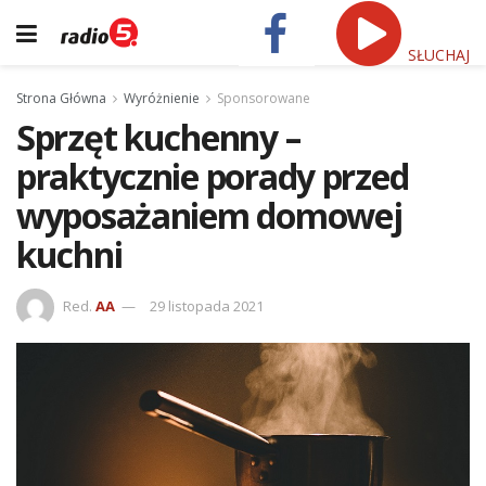
SŁUCHAJ
Strona Główna
Wyróżnienie
Sponsorowane
Sprzęt kuchenny –
praktycznie porady przed
wyposażaniem domowej
kuchni
Red.
AA
29 listopada 2021