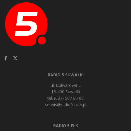
RADIO 5 SUWAŁKI
ul. Bulwarowa 5
16-400 Suwałki
tel. (087) 567 80 00
serwis@radio5.com.pl
RADIO 5 EŁK