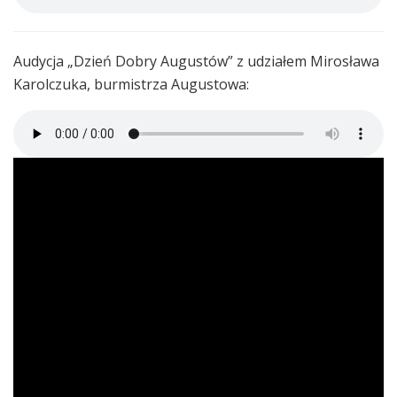
Audycja „Dzień Dobry Augustów” z udziałem Mirosława
Karolczuka, burmistrza Augustowa: