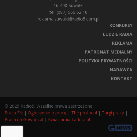
16-400 Suwałki
tel. (087) 566 62 10
reklama.suwalki@radio5.com.pl
KONKURSY
LUDZIE RADIA
REKLAMA
PATRONAT MEDIALNY
POLITYKA PRYWATNOŚCI
NADAWCA
KONTAKT
© 2025 Radio5. Wszelkie prawa zastrzeżone.
Praca Ełk
|
Ogłoszenie o pracę
|
The protocol
|
Targi pracy
|
Praca na Gowork.pl
|
Kwiaciarnia Laflora.pl