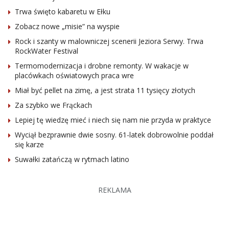
Trwa święto kabaretu w Ełku
Zobacz nowe „misie” na wyspie
Rock i szanty w malowniczej scenerii Jeziora Serwy. Trwa
RockWater Festival
Termomodernizacja i drobne remonty. W wakacje w
placówkach oświatowych praca wre
Miał być pellet na zimę, a jest strata 11 tysięcy złotych
Za szybko we Frąckach
Lepiej tę wiedzę mieć i niech się nam nie przyda w praktyce
Wyciął bezprawnie dwie sosny. 61-latek dobrowolnie poddał
się karze
Suwałki zatańczą w rytmach latino
REKLAMA