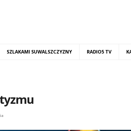
SZLAKAMI SUWALSZCZYZNY
RADIO5 TV
K
utyzmu
ia