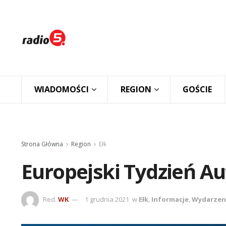
WIADOMOŚCI
REGION
GOŚCIE
Strona Główna
Region
Ełk
Europejski Tydzień A
Red.
WK
1 grudnia 2021
w
Ełk
,
Informacje
,
Wydarzen