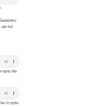
.
 Światełko
 ale też
rapię dla
ków Urzędu