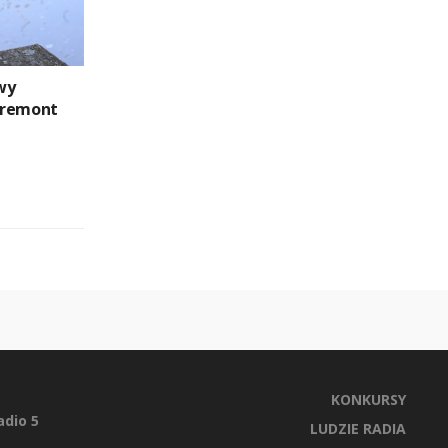
wy
 remont
KONKURSY
dio 5
LUDZIE RADIA