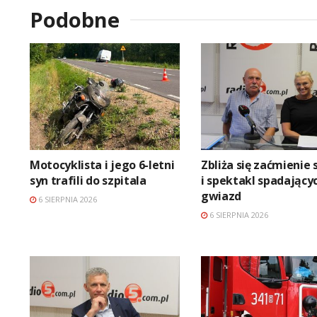
Podobne
Motocyklista i jego 6-letni
Zbliża się zaćmienie 
syn trafili do szpitala
i spektakl spadający
gwiazd
6 SIERPNIA 2026
6 SIERPNIA 2026