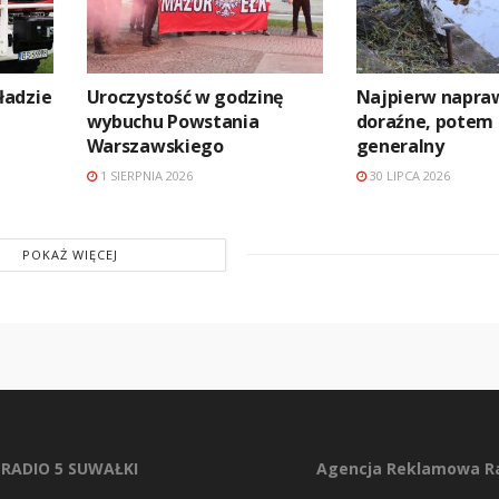
ładzie
Uroczystość w godzinę
Najpierw napra
wybuchu Powstania
doraźne, potem
Warszawskiego
generalny
1 SIERPNIA 2026
30 LIPCA 2026
POKAŻ WIĘCEJ
RADIO 5 SUWAŁKI
Agencja Reklamowa Ra