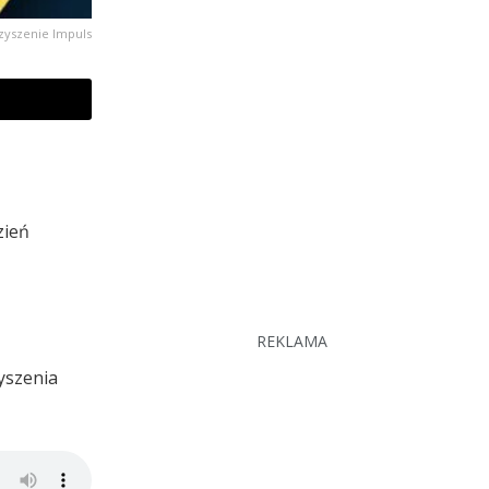
zyszenie Impuls
zień
REKLAMA
yszenia