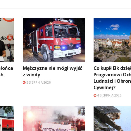
słońca
Mężczyzna nie mógł wyjść
Co kupił Ełk dzię
ch
z windy
Programowi Oc
Ludności i Obro
5 SIERPNIA 2026
Cywilnej?
4 SIERPNIA 2026