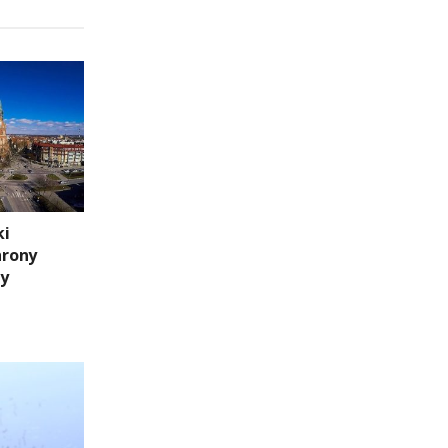
ki
hrony
ny