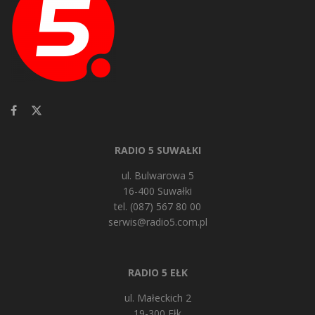
RADIO 5 SUWAŁKI
ul. Bulwarowa 5
16-400 Suwałki
tel. (087) 567 80 00
serwis@radio5.com.pl
RADIO 5 EŁK
ul. Małeckich 2
19-300 Ełk