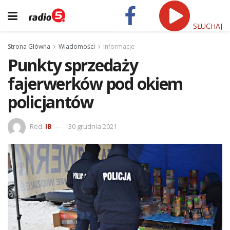
SŁUCHAJ
Strona Główna
Wiadomości
Informacje
Punkty sprzedaży
fajerwerków pod okiem
policjantów
Red.
IB
30 grudnia 2021