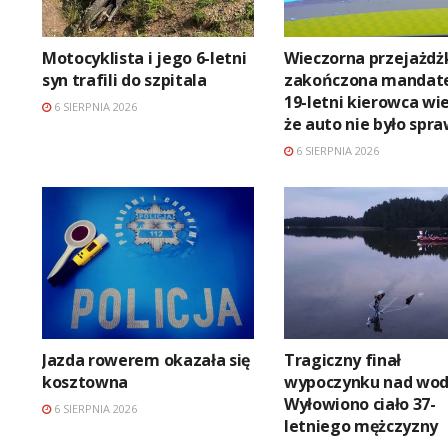
Motocyklista i jego 6-letni
Wieczorna przejażdż
syn trafili do szpitala
zakończona mandat
19-letni kierowca wie
6 SIERPNIA 2026
że auto nie było spr
6 SIERPNIA 2026
Jazda rowerem okazała się
Tragiczny finał
kosztowna
wypoczynku nad wod
Wyłowiono ciało 37-
6 SIERPNIA 2026
letniego mężczyzny