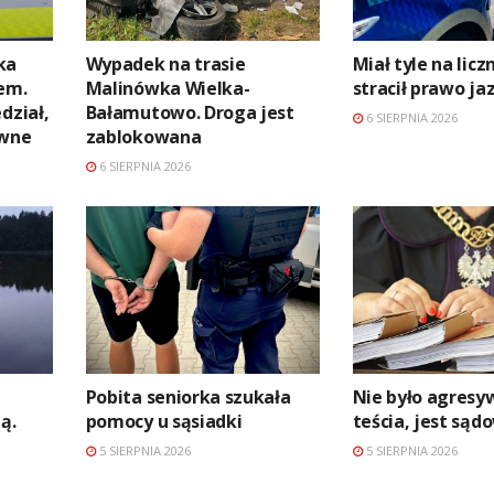
ka
Wypadek na trasie
Miał tyle na licz
em.
Malinówka Wielka-
stracił prawo ja
dział,
Bałamutowo. Droga jest
6 SIERPNIA 2026
awne
zablokowana
6 SIERPNIA 2026
Pobita seniorka szukała
Nie było agres
ą.
pomocy u sąsiadki
teścia, jest są
5 SIERPNIA 2026
5 SIERPNIA 2026