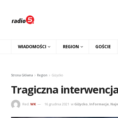
WIADOMOŚCI
REGION
GOŚCIE
Strona Główna
Region
Giżycko
Tragiczna interwencj
Red.
WK
16 grudnia 2021
w
Giżycko
,
Informacje
,
Naj