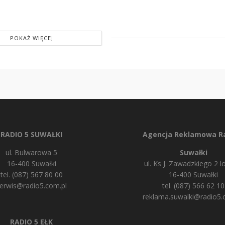
POKAŻ WIĘCEJ
RADIO 5 SUWAŁKI
Agencja Reklamowa Ra
ul. Bulwarowa 5
Suwałki
16-400 Suwałki
ul. Ks J. Zawadzkiego 2 lo
tel. (087) 567 80 00
16-400 Suwałki
erwis@radio5.com.pl
tel. (087) 566 62 10
reklama.suwalki@radio5.
RADIO 5 EŁK