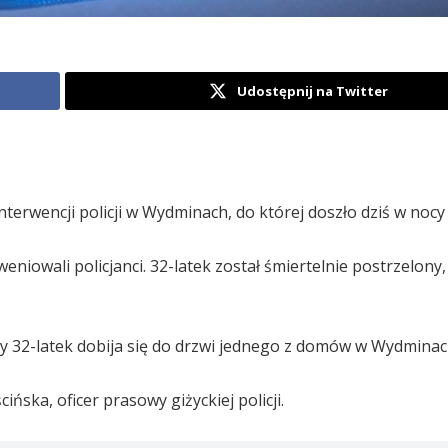
Udostępnij na Twitter
nterwencji policji w Wydminach, do której doszło dziś w nocy 
niowali policjanci. 32-latek został śmiertelnie postrzelony,
ny 32-latek dobija się do drzwi jednego z domów w Wydminac
ińska, oficer prasowy giżyckiej policji.