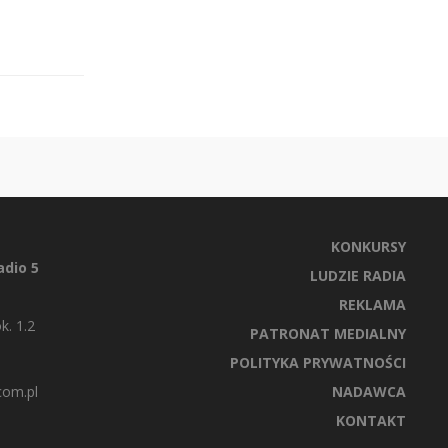
KONKURSY
dio 5
LUDZIE RADIA
REKLAMA
k. 1.2
PATRONAT MEDIALNY
POLITYKA PRYWATNOŚCI
com.pl
NADAWCA
KONTAKT