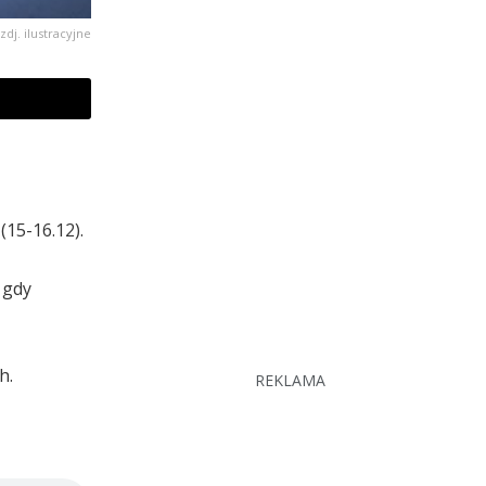
zdj. ilustracyjne
(15-16.12).
 gdy
h.
REKLAMA