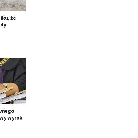
niku, że
zdy
ywnego
dowy wyrok