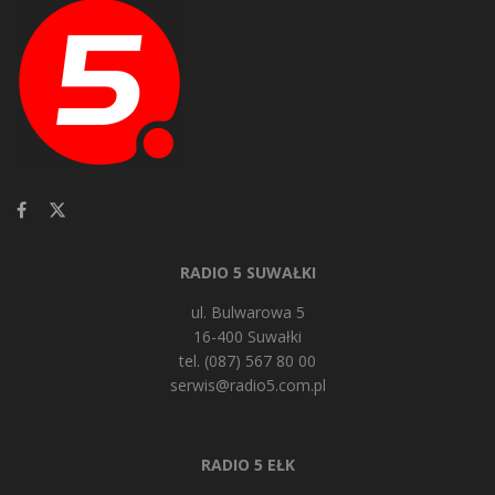
RADIO 5 SUWAŁKI
ul. Bulwarowa 5
16-400 Suwałki
tel. (087) 567 80 00
serwis@radio5.com.pl
RADIO 5 EŁK