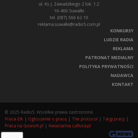
ul. Ks J. Zawadzkiego 2 lok. 1.2
16-400 Suwałki
tel. (087) 566 62 10
reklama.suwalki@radio5.com.pl
KONKURSY
LUDZIE RADIA
REKLAMA
PATRONAT MEDIALNY
POLITYKA PRYWATNOŚCI
NADAWCA
KONTAKT
© 2025 Radio5. Wszelkie prawa zastrzeżone.
Praca Ełk
|
Ogłoszenie o pracę
|
The protocol
|
Targi pracy
|
Praca na Gowork.pl
|
Kwiaciarnia Laflora.pl