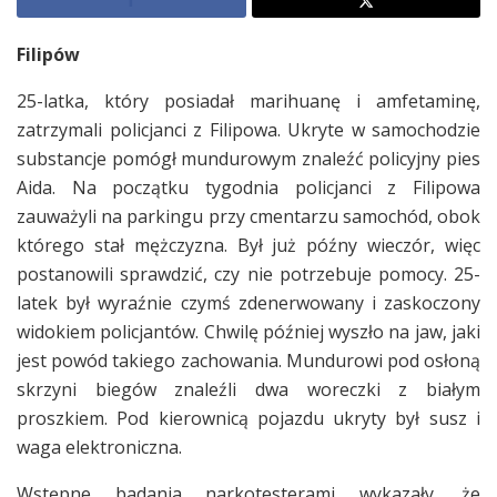
Filipów
25-latka, który posiadał marihuanę i amfetaminę,
zatrzymali policjanci z Filipowa. Ukryte w samochodzie
substancje pomógł mundurowym znaleźć policyjny pies
Aida. Na początku tygodnia policjanci z Filipowa
zauważyli na parkingu przy cmentarzu samochód, obok
którego stał mężczyzna. Był już późny wieczór, więc
postanowili sprawdzić, czy nie potrzebuje pomocy. 25-
latek był wyraźnie czymś zdenerwowany i zaskoczony
widokiem policjantów. Chwilę później wyszło na jaw, jaki
jest powód takiego zachowania. Mundurowi pod osłoną
skrzyni biegów znaleźli dwa woreczki z białym
proszkiem. Pod kierownicą pojazdu ukryty był susz i
waga elektroniczna.
Wstępne badania narkotesterami wykazały, że