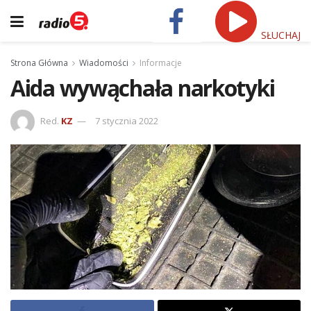
SŁUCHAJ
Strona Główna
Wiadomości
Informacje
Aida wywąchała narkotyki
Red.
KZ
7 stycznia 2022