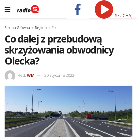
SŁUCHAJ
Strona Główna
Region
Ełk
Co dalej z przebudową
skrzyżowania obwodnicy
Olecka?
Red.
WM
20 stycznia 2022