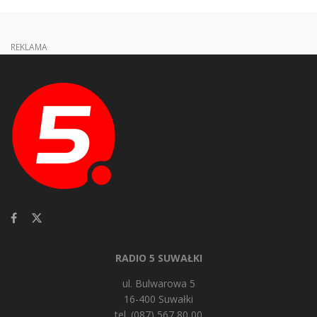
REKLAMA
RADIO 5 SUWAŁKI
ul. Bulwarowa 5
16-400 Suwałki
tel. (087) 567 80 00